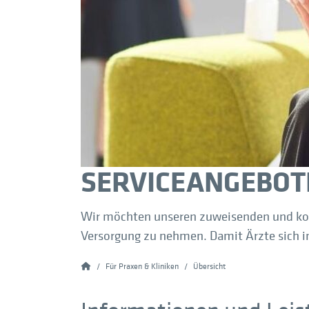
MRT Nasennebenhöhlen (NNH)
MRT Prostata
MRT Schulter
MRT Sellink / Dünndarm / Hydro MRT
MRT Sprunggelenk (OSG)
MRT Wirbelsäule
SERVICEANGEBOT
Wir möchten unseren zuweisenden und koop
Versorgung zu nehmen. Damit Ärzte sich i
Home
Für Praxen & Kliniken
Übersicht