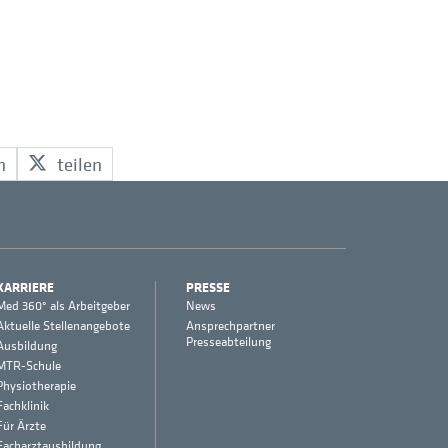
n
teilen
KARRIERE
PRESSE
Med 360° als Arbeitgeber
News
Aktuelle Stellenangebote
Ansprechpartner
Presseabteilung
Ausbildung
MTR-Schule
Physiotherapie
Fachklinik
Für Ärzte
Facharztausbildung