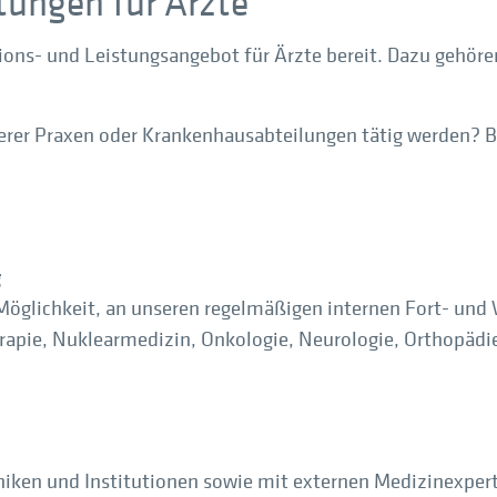
tungen für Ärzte
ons- und Leistungsangebot für Ärzte bereit. Dazu gehöre
erer Praxen oder Krankenhausabteilungen tätig werden? Be
g
Möglichkeit, an unseren regelmäßigen internen Fort- und
erapie, Nuklearmedizin, Onkologie, Neurologie, Orthopä
iniken und Institutionen sowie mit externen Medizinexp