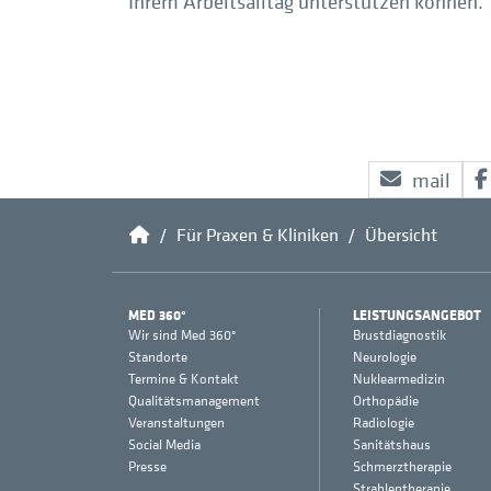
Ihrem Arbeitsalltag unterstützen können.
mail
Home
Für Praxen & Kliniken
Übersicht
MED 360°
LEISTUNGSANGEBOT
Wir sind Med 360°
Brustdiagnostik
Standorte
Neurologie
Termine & Kontakt
Nuklearmedizin
Qualitätsmanagement
Orthopädie
Veranstaltungen
Radiologie
Social Media
Sanitätshaus
Presse
Schmerztherapie
Strahlentherapie