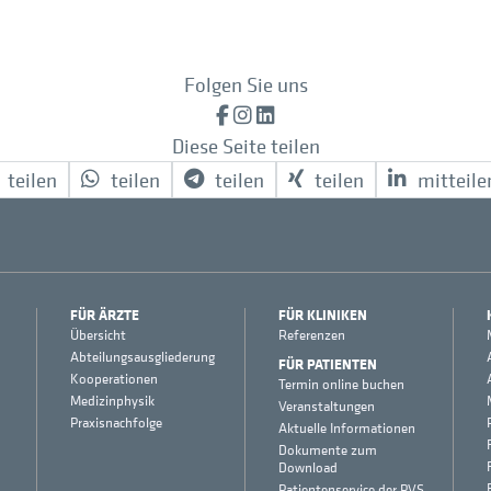
Folgen Sie uns
Facebook
Instagram
LinkedIn
Diese Seite teilen
teilen
teilen
teilen
teilen
mitteile
FÜR ÄRZTE
FÜR KLINIKEN
Übersicht
Referenzen
Abteilungsausgliederung
FÜR PATIENTEN
Kooperationen
Termin online buchen
Medizinphysik
Veranstaltungen
Praxisnachfolge
Aktuelle Informationen
Dokumente zum
Download
Patientenservice der PVS