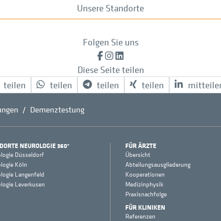
Unsere Standorte
Folgen Sie uns
Facebook
Instagram
LinkedIn
Diese Seite teilen
teilen
teilen
teilen
teilen
mitteile
ungen
Demenztestung
DORTE NEUROLOGIE 360°
FÜR ÄRZTE
logie Düsseldorf
Übersicht
logie Köln
Abteilungsausgliederung
logie Langenfeld
Kooperationen
logie Leverkusen
Medizinphysik
Praxisnachfolge
FÜR KLINIKEN
Referenzen