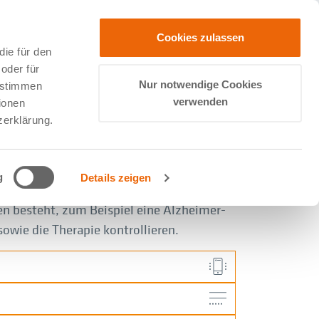
Cookies zulassen
ie für den
oder für
Nur notwendige Cookies
zustimmen
verwenden
ionen
zerklärung.
g
Details zeigen
nden Screeningverfahren setzen wir ein,
en besteht, zum Beispiel eine Alzheimer-
wie die Therapie kontrollieren.