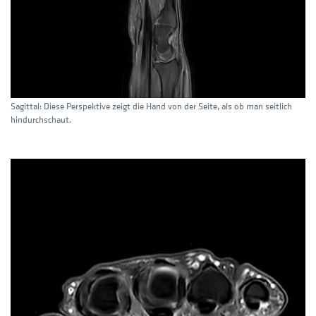
Sagittal: Diese Perspektive zeigt die Hand von der Seite, als ob man seitlich
hindurchschaut.