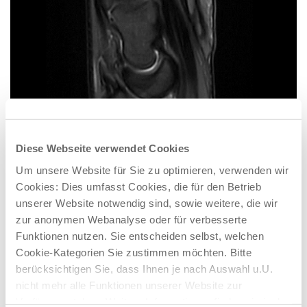
Diese Webseite verwendet Cookies
Um unsere Website für Sie zu optimieren, verwenden wir
Cookies: Dies umfasst Cookies, die für den Betrieb
unserer Website notwendig sind, sowie weitere, die wir
zur anonymen Webanalyse oder für verbesserte
Sagittal: Diese Perspektive zeigt das Handgelenk von der Seite, als ob man
seitlich hindurchschaut.
Funktionen nutzen. Sie entscheiden selbst, welchen
Cookie-Kategorien Sie zustimmen möchten. Bitte
berücksichtigen Sie, dass Ihnen je nach Auswahl u.U.
nicht mehr alle Funktionen unserer Website zur
Verfügung stehen. Weitere Informationen finden sie in der