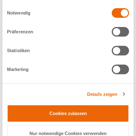
Datenschutzerklärung.
Einwilligungsauswahl
Notwendig
Präferenzen
Statistiken
Marketing
Details zeigen
Transversal: Hier wird das Handgelenk in Querschnitten von oben nach unten
Cookies zulassen
betrachtet.
INDIKATIONEN UND ERKRANKUNGEN
Nur notwendige Cookies verwenden