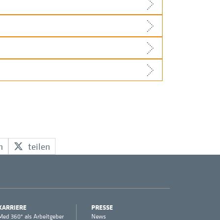
n
teilen
KARRIERE
PRESSE
Med 360° als Arbeitgeber
News