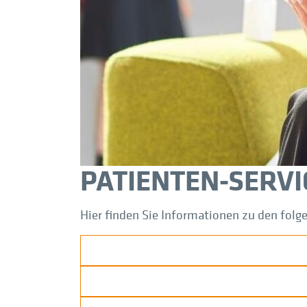
MRT Nasennebenhöhlen (NNH)
MRT Prostata
MRT Schulter
MRT Sellink / Dünndarm / Hydro MRT
MRT Sprunggelenk (OSG)
MRT Wirbelsäule
PATIENTEN-SERVI
Hier finden Sie Informationen zu den fol