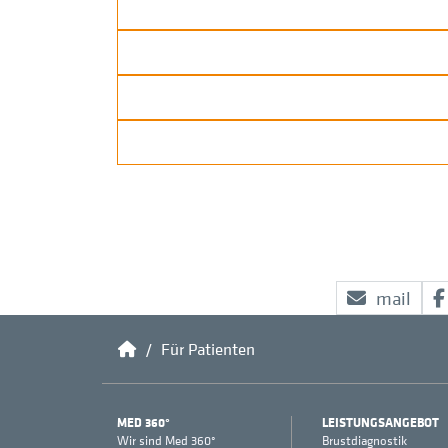
mail
Home
Für Patienten
MED 360°
LEISTUNGSANGEBOT
Wir sind Med 360°
Brustdiagnostik