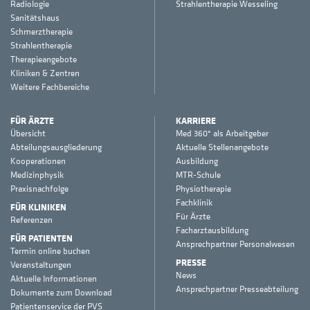
Radiologie
Strahlentherapie Wesseling
Sanitätshaus
Schmerztherapie
Strahlentherapie
Therapieangebote
Kliniken & Zentren
Weitere Fachbereiche
FÜR ÄRZTE
KARRIERE
Übersicht
Med 360° als Arbeitgeber
Abteilungsausgliederung
Aktuelle Stellenangebote
Kooperationen
Ausbildung
Medizinphysik
MTR-Schule
Praxisnachfolge
Physiotherapie
Fachklinik
FÜR KLINIKEN
Für Ärzte
Referenzen
Facharztausbildung
FÜR PATIENTEN
Ansprechpartner Personalwesen
Termin online buchen
PRESSE
Veranstaltungen
News
Aktuelle Informationen
Ansprechpartner Presseabteilung
Dokumente zum Download
Patientenservice der PVS