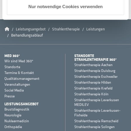
mail
teilen
teilen
teilen
teilen
Nur notwendige Cookies verwenden
mitteilen
teilen
Home
Leistungsangebot
Strahlentherapie
Leistungen
Behandlungsablauf
MED 360°
STANDORTE
STRAHLENTHERAPIE 360°
Wir sind Med 360°
Strahlentherapie Aachen
Standorte
Strahlentherapie Duisburg
Termine & Kontakt
Strahlentherapie Eschweiler
Qualitätsmanagement
Strahlentherapie Hilden
Veranstaltungen
Strahlentherapie Krefeld
Social Media
Strahlentherapie Köln
Presse
Strahlentherapie Leverkusen
LEISTUNGSANGEBOT
MEDILEV
Brustdiagnostik
Strahlentherapie Leverkusen-
Neurologie
Fixheide
Nuklearmedizin
Strahlentherapie Remscheid
Orthopädie
Strahlentherapie Solingen