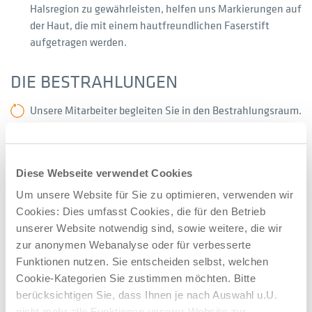
Halsregion zu gewährleisten, helfen uns Markierungen auf
der Haut, die mit einem hautfreundlichen Faserstift
aufgetragen werden.
DIE BESTRAHLUNGEN
Unsere Mitarbeiter begleiten Sie in den Bestrahlungsraum.
Mit einem ungefährlichen Laserlicht wird das
Bestrahlungsgerät auf die korrekte Position ausgerichtet.
Diese Webseite verwendet Cookies
Während der Bestrahlung haben Sie über eine Sprech- und
Um unsere Website für Sie zu optimieren, verwenden wir
Videoanlage jederzeit Kontakt zu unserem Team.
Cookies: Dies umfasst Cookies, die für den Betrieb
Bei Bedarf kann die Bestrahlung jederzeit abgebrochen
unserer Website notwendig sind, sowie weitere, die wir
werden.
zur anonymen Webanalyse oder für verbesserte
Funktionen nutzen. Sie entscheiden selbst, welchen
Die komplette Behandlung erstreckt sich in der Regel über
Cookie-Kategorien Sie zustimmen möchten. Bitte
mehrere Wochen, in denen die Behandlung arbeitstäglich
berücksichtigen Sie, dass Ihnen je nach Auswahl u.U.
stattfindet.
nicht mehr alle Funktionen unserer Website zur