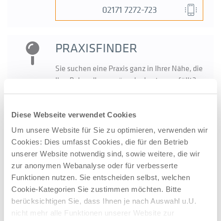
02171 7272-723
PRAXISFINDER
Sie suchen eine Praxis ganz in Ihrer Nähe, die
Ihre Behandlungswünsche bestens erfüllt?
Geben Sie im Praxisfinder Ihren Standort ein
und lassen Sie sich die Praxen in der näheren
Umgebung anzeigen.
Diese Webseite verwendet Cookies
Um unsere Website für Sie zu optimieren, verwenden wir
Zum Praxisfinder der
Neurologie
Cookies: Dies umfasst Cookies, die für den Betrieb
unserer Website notwendig sind, sowie weitere, die wir
zur anonymen Webanalyse oder für verbesserte
Funktionen nutzen. Sie entscheiden selbst, welchen
Folgen Sie uns
Cookie-Kategorien Sie zustimmen möchten. Bitte
Facebook
Instagram
LinkedIn
berücksichtigen Sie, dass Ihnen je nach Auswahl u.U.
Diese Seite teilen
nicht mehr alle Funktionen unserer Website zur