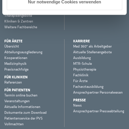
Nur notwendige Cookies verwenden
Schmerztherapie
Strahlentherapie
Therapieangebote
Kliniken & Zentren
Weitere Fachbereiche
FÜR ÄRZTE
KARRIERE
Übersicht
Med 360° als Arbeitgeber
Abteilungsausgliederung
Aktuelle Stellenangebote
Kooperationen
Ausbildung
Medizinphysik
MTR-Schule
Praxisnachfolge
Physiotherapie
Fachklinik
FÜR KLINIKEN
Für Ärzte
Referenzen
Facharztausbildung
FÜR PATIENTEN
Ansprechpartner Personalwesen
Termin online buchen
PRESSE
Veranstaltungen
News
Aktuelle Informationen
Ansprechpartner Presseabteilung
Dokumente zum Download
Patientenservice der PVS
Vollmachten