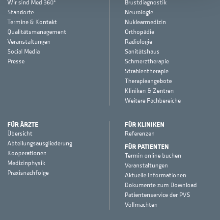
Wir sind Med 360°
Brustdiagnostik
Standorte
Neurologie
Termine & Kontakt
Nuklearmedizin
Qualitätsmanagement
Orthopädie
Veranstaltungen
Radiologie
Social Media
Sanitätshaus
Presse
Schmerztherapie
Strahlentherapie
Therapieangebote
Kliniken & Zentren
Weitere Fachbereiche
FÜR ÄRZTE
FÜR KLINIKEN
Übersicht
Referenzen
Abteilungsausgliederung
FÜR PATIENTEN
Kooperationen
Termin online buchen
Medizinphysik
Veranstaltungen
Praxisnachfolge
Aktuelle Informationen
Dokumente zum Download
Patientenservice der PVS
Vollmachten