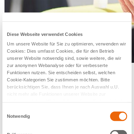
Diese Webseite verwendet Cookies
Um unsere Website für Sie zu optimieren, verwenden wir
Cookies: Dies umfasst Cookies, die für den Betrieb
unserer Website notwendig sind, sowie weitere, die wir
zur anonymen Webanalyse oder für verbesserte
Funktionen nutzen. Sie entscheiden selbst, welchen
WEITERE FACHBEREICHE
DER
Cookie-Kategorien Sie zustimmen möchten. Bitte
MED 360°
berücksichtigen Sie, dass Ihnen je nach Auswahl u.U.
nicht mehr alle Funktionen unserer Website zur
Verfügung stehen. Weitere Informationen finden sie in der
Allgemeinmedizin
Datenschutzerklärung.
Einwilligungsauswahl
Gastroenterologie
Notwendig
Gynäkologie