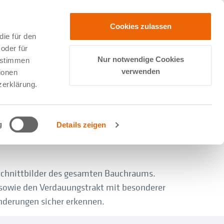
Cookies zulassen
ie für den
oder für
Nur notwendige Cookies
zustimmen
verwenden
ionen
zerklärung.
g
Details zeigen
Schnittbilder des gesamten Bauchraums.
e sowie den Verdauungstrakt mit besonderer
änderungen sicher erkennen.