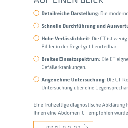
MRT Nasennebenhöhlen (NNH)
Detailreiche Darstellung
: Die moderne
MRT Prostata
Schnelle Durchführung und Auswert
MRT Schulter
Hohe Verlässlichkeit
: Die CT ist weni
MRT Sellink / Dünndarm / Hydro MRT
Bilder in der Regel gut beurteilbar.
MRT Sprunggelenk (OSG)
Breites Einsatzspektrum
: Die CT eig
MRT Wirbelsäule
Gefäßerkrankungen.
Angenehme Untersuchung
: Die CT-R
Untersuchung über eine Gegensprechan
Eine frühzeitige diagnostische Abklärung h
Ihnen eine Abdomen-CT empfohlen wurde, 
02171 | 7272 720