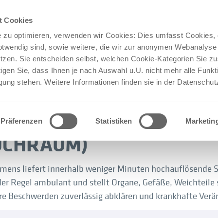
Jetzt bewerben!
Stellenangebote bei Med 360°:
t Cookies
 zu optimieren, verwenden wir Cookies: Dies umfasst Cookies, d
otwendig sind, sowie weitere, die wir zur anonymen Webanalyse 
 PATIENTEN
FÜR PRAXEN & KLINIKEN
KARRIERE
tzen. Sie entscheiden selbst, welchen Cookie-Kategorien Sie 
igen Sie, dass Ihnen je nach Auswahl u.U. nicht mehr alle Funkt
mputertomographie)
CT-Abdomen (Bauchraum)
gung stehen. Weitere Informationen finden sie in der Datenschut
Präferenzen
Statistiken
Marketin
UCHRAUM)
ens liefert innerhalb weniger Minuten hochauflösende 
der Regel ambulant und stellt Organe, Gefäße, Weichteil
lare Beschwerden zuverlässig abklären und krankhafte Ver