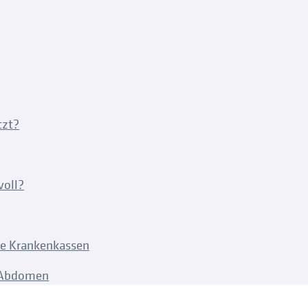
tzt?
voll?
ie Krankenkassen
T-Abdomen