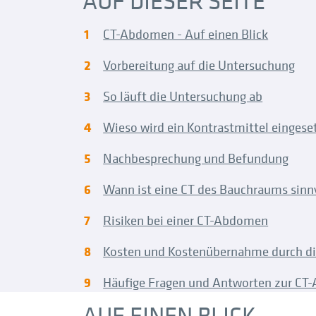
AUF DIESER SEITE
CT
Presse
Notfallsprechstunde
Alle Behandlungsmethoden
PRT - CT-gesteuerte Schmerztherapie
Informationen über Knochenbrüche
Terminvergabe
MRT Ellenbogen
Schmerztherapie
Unfallchirurgie
Qualitätsmanagement
Akute AC-Gelenksverletzung
Für Ärzte
Arthrose des oberen Sprunggelenks
CT-Abdomen - Auf einen Blick
Knochendichtemessung
Rezeptanfrage
MRT Fuß
Strahlentherapie
Handchirurgie
Wir über die Fachklinik 360°
Schultergelenksarthrose
Facharztausbildung
Vorbereitung auf die Untersuchung
Stoßwellentherapie
MRT Hals
Therapieangebote
Schmerztherapie
Notfall
Ansprechpartner Personalwesen
So läuft die Untersuchung ab
Arthroskopie
MRT Halswirbelsäule (HWS)
Kliniken & Zentren
Rheumatologie
Wieso wird ein Kontrastmittel eingese
Kinderorthopädie
MRT Hand
Anästhesie
Weitere Fachbereiche
MRT Herz ( Kardio MRT)
Nachbesprechung und Befundung
MRT Hüfte
Wann ist eine CT des Bauchraums sinn
MRT ISG (Iliosakralgelenk)
Risiken bei einer CT-Abdomen
MRT Kopf
Kosten und Kostenübernahme durch d
MRT Knie
Häufige Fragen und Antworten zur C
MRT Lendenwirbelsäule (LWS)
AUF EINEN BLICK