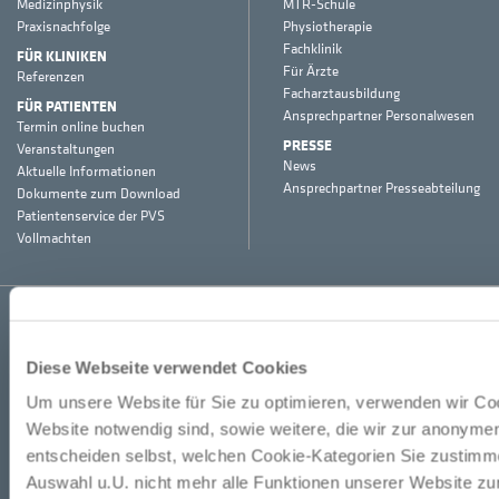
Medizinphysik
MTR-Schule
Praxisnachfolge
Physiotherapie
Fachklinik
FÜR KLINIKEN
Für Ärzte
Referenzen
Facharztausbildung
FÜR PATIENTEN
Ansprechpartner Personalwesen
Termin online buchen
PRESSE
Veranstaltungen
News
Aktuelle Informationen
Ansprechpartner Presseabteilung
Dokumente zum Download
Patientenservice der PVS
Vollmachten
Kontakt
Pressekontakt
Datenschutz
Impressum
Barrierefreiheit
Facebook
Instagram
LinkedIn
Diese Webseite verwendet Cookies
Um unsere Website für Sie zu optimieren, verwenden wir Coo
Website notwendig sind, sowie weitere, die wir zur anonyme
entscheiden selbst, welchen Cookie-Kategorien Sie zustimme
Auswahl u.U. nicht mehr alle Funktionen unserer Website zur