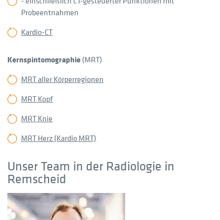
- einschließlich CT-gesteuerter Punktionen mit
Probeentnahmen
Kardio-CT
Kernspintomographie
(MRT)
MRT aller Körperregionen
MRT Kopf
MRT Knie
MRT Herz (Kardio MRT)
Unser Team in der Radiologie in
Remscheid