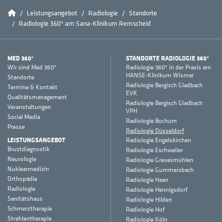
Home
Leistungsangebot
Radiologie
Standorte
Radiologie 360° am Sana-Klinikum Remscheid
MED 360°
STANDORTE RADIOLOGIE 360°
Wir sind Med 360°
Radiologie 360° in der Praxis am
HANSE-Klinikum Wismar
Standorte
Radiologie Bergisch Gladbach
Termine & Kontakt
EVK
Qualitätsmanagement
Radiologie Bergisch Gladbach
Veranstaltungen
VPH
Social Media
Radiologie Bochum
Presse
Radiologie Düsseldorf
LEISTUNGSANGEBOT
Radiologie Engelskirchen
Brustdiagnostik
Radiologie Eschweiler
Neurologie
Radiologie Grevesmühlen
Nuklearmedizin
Radiologie Gummersbach
Orthopädie
Radiologie Haan
Radiologie
Radiologie Hennigsdorf
Sanitätshaus
Radiologie Hilden
Schmerztherapie
Radiologie Hof
Strahlentherapie
Radiologie Köln