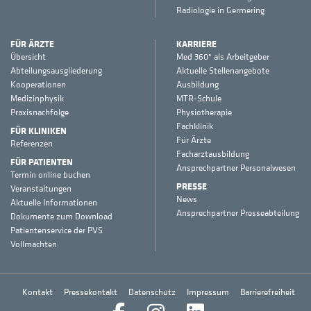
Radiologie in Germering
FÜR ÄRZTE
KARRIERE
Übersicht
Med 360° als Arbeitgeber
Abteilungsausgliederung
Aktuelle Stellenangebote
Kooperationen
Ausbildung
Medizinphysik
MTR-Schule
Praxisnachfolge
Physiotherapie
Fachklinik
FÜR KLINIKEN
Für Ärzte
Referenzen
Facharztausbildung
FÜR PATIENTEN
Ansprechpartner Personalwesen
Termin online buchen
PRESSE
Veranstaltungen
News
Aktuelle Informationen
Ansprechpartner Presseabteilung
Dokumente zum Download
Patientenservice der PVS
Vollmachten
Kontakt
Pressekontakt
Datenschutz
Impressum
Barrierefreiheit