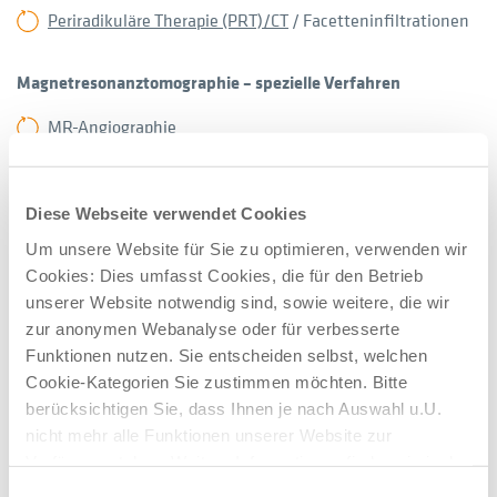
Periradikuläre Therapie (PRT)/CT
/ Facetteninfiltrationen
Magnetresonanztomographie – spezielle Verfahren
MR-Angiographie
Standarduntersuchungen
Diese Webseite verwendet Cookies
Computertomographie (CT)
Um unsere Website für Sie zu optimieren, verwenden wir
Magnetresonanztomographie (MRT)
Cookies: Dies umfasst Cookies, die für den Betrieb
unserer Website notwendig sind, sowie weitere, die wir
zur anonymen Webanalyse oder für verbesserte
Unser Team in der Radiologie in
Funktionen nutzen. Sie entscheiden selbst, welchen
Bergisch Gladbach
Cookie-Kategorien Sie zustimmen möchten. Bitte
berücksichtigen Sie, dass Ihnen je nach Auswahl u.U.
nicht mehr alle Funktionen unserer Website zur
Verfügung stehen. Weitere Informationen finden sie in der
Datenschutzerklärung.
Einwilligungsauswahl