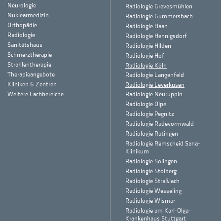
Neurologie
Radiologie Grevesmühlen
Nuklearmedizin
Radiologie Gummersbach
Orthopädie
Radiologie Haan
Radiologie
Radiologie Hennigsdorf
Sanitätshaus
Radiologie Hilden
Schmerztherapie
Radiologie Hof
Strahlentherapie
Radiologie Köln
Therapieangebote
Radiologie Langenfeld
Kliniken & Zentren
Radiologie Leverkusen
Weitere Fachbereiche
Radiologie Neuruppin
Radiologie Olpe
Radiologie Pegnitz
Radiologie Radevormwald
Radiologie Ratingen
Radiologie Remscheid Sana-
Klinikum
Radiologie Solingen
Radiologie Stolberg
Radiologie Straßlach
Radiologie Wesseling
Radiologie Wismar
Radiologie am Karl-Olga-
Krankenhaus Stuttgart