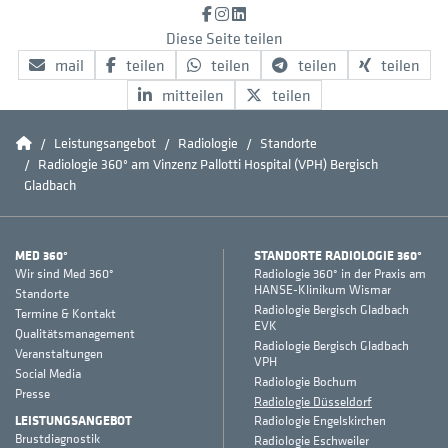
Facebook
Instagram
LinkedIn
Diese Seite teilen
mail
teilen
teilen
teilen
teilen
mitteilen
teilen
Home
Leistungsangebot
Radiologie
Standorte
Radiologie 360° am Vinzenz Pallotti Hospital (VPH) Bergisch
Gladbach
MED 360°
STANDORTE RADIOLOGIE 360°
Wir sind Med 360°
Radiologie 360° in der Praxis am
HANSE-Klinikum Wismar
Standorte
Radiologie Bergisch Gladbach
Termine & Kontakt
EVK
Qualitätsmanagement
Radiologie Bergisch Gladbach
Veranstaltungen
VPH
Social Media
Radiologie Bochum
Presse
Radiologie Düsseldorf
LEISTUNGSANGEBOT
Radiologie Engelskirchen
Brustdiagnostik
Radiologie Eschweiler