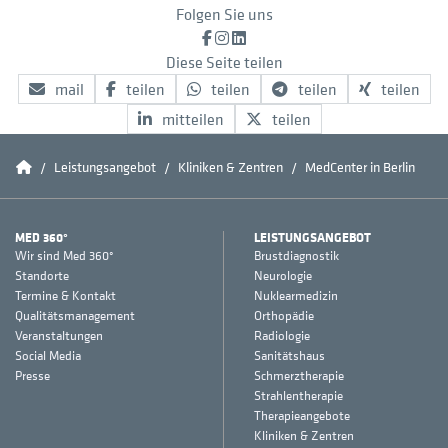
Folgen Sie uns
Facebook
Instagram
LinkedIn
Diese Seite teilen
mail
teilen
teilen
teilen
teilen
mitteilen
teilen
Home
Leistungsangebot
Kliniken & Zentren
MedCenter in Berlin
MED 360°
LEISTUNGSANGEBOT
Wir sind Med 360°
Brustdiagnostik
Standorte
Neurologie
Termine & Kontakt
Nuklearmedizin
Qualitätsmanagement
Orthopädie
Veranstaltungen
Radiologie
Social Media
Sanitätshaus
Presse
Schmerztherapie
Strahlentherapie
Therapieangebote
Kliniken & Zentren