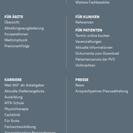
Weitere Fachbereiche
FÜR ÄRZTE
FÜR KLINIKEN
Übersicht
Referenzen
Abteilungsausgliederung
FÜR PATIENTEN
Kooperationen
Termin online buchen
Medizinphysik
Veranstaltungen
Praxisnachfolge
Aktuelle Informationen
Dokumente zum Download
Patientenservice der PVS
Vollmachten
KARRIERE
PRESSE
Med 360° als Arbeitgeber
News
Aktuelle Stellenangebote
Ansprechpartner Presseabteilung
Ausbildung
MTR-Schule
Physiotherapie
Fachklinik
Für Ärzte
Facharztausbildung
Ansprechpartner Personalwesen