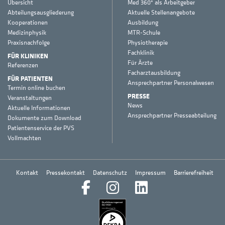
Übersicht
Med 360° als Arbeitgeber
Abteilungsausgliederung
Aktuelle Stellenangebote
Kooperationen
Ausbildung
Medizinphysik
MTR-Schule
Praxisnachfolge
Physiotherapie
Fachklinik
FÜR KLINIKEN
Für Ärzte
Referenzen
Facharztausbildung
FÜR PATIENTEN
Ansprechpartner Personalwesen
Termin online buchen
PRESSE
Veranstaltungen
News
Aktuelle Informationen
Ansprechpartner Presseabteilung
Dokumente zum Download
Patientenservice der PVS
Vollmachten
Kontakt
Pressekontakt
Datenschutz
Impressum
Barrierefreiheit
Facebook
Instagram
LinkedIn