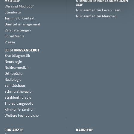
MED 360°
STANDORTE NUKLEARMEDIZIN
360°
Wir sind Med 360°
Nuklearmedizin Leverkusen
Standorte
Nuklearmedizin München
Termine & Kontakt
Qualitätsmanagement
Veranstaltungen
Social Media
Presse
LEISTUNGSANGEBOT
Brustdiagnostik
Neurologie
Nuklearmedizin
Orthopädie
Radiologie
Sanitätshaus
Schmerztherapie
Strahlentherapie
Therapieangebote
Kliniken & Zentren
Weitere Fachbereiche
FÜR ÄRZTE
KARRIERE