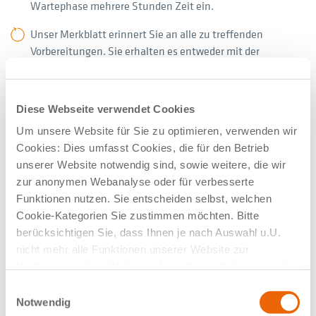
Wartephase mehrere Stunden Zeit ein.
Unser Merkblatt erinnert Sie an alle zu treffenden
Vorbereitungen. Sie erhalten es entweder mit der
Überweisung oder werden bei der Terminvergabe
informiert.
Diese Webseite verwendet Cookies
Die Einhaltung der Vorbereitungen garantiert einen
reibungslosen Ablauf und sorgt für die bestmögliche
Um unsere Website für Sie zu optimieren, verwenden wir
diagnostische Aussagekraft.
Cookies: Dies umfasst Cookies, die für den Betrieb
unserer Website notwendig sind, sowie weitere, die wir
zur anonymen Webanalyse oder für verbesserte
NACH DER UNTERSUCHUNG
Funktionen nutzen. Sie entscheiden selbst, welchen
Cookie-Kategorien Sie zustimmen möchten. Bitte
Nach sorgfältiger Auswertung senden wir das detaillierte
berücksichtigen Sie, dass Ihnen je nach Auswahl u.U.
Ergebnis der Untersuchung Ihrem behandelnden Arzt zu, der es
nicht mehr alle Funktionen unserer Website zur
mit Ihnen bespricht. Die radioaktiven Substanzen haben nur
Verfügung stehen. Weitere Informationen finden sie in der
eine kurze Verweildauer im Körper und werden rasch wieder
Datenschutzerklärung.
Einwilligungsauswahl
ausgeschieden. Um den Abtransport zusätzlich zu
Notwendig
beschleunigen, sollten Sie nach der Behandlung viel trinken.