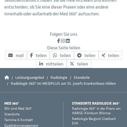
Selbstverständlich haben Sie die freie Arztwahl und können
entscheiden, ob Sie eine dieser Praxen oder eine andere
innerhalb oder außerhalb der Med 360° aufsuchen.
Folgen Sie uns
Facebook
Instagram
LinkedIn
Diese Seite teilen
mail
teilen
teilen
teilen
teilen
mitteilen
teilen
Home
Leistungsangebot
Radiologie
Standorte
Radiologie 360° im MEDIPLUS am St. Josefs Krankenhaus Hilden
MED 360°
STANDORTE RADIOLOGIE 360°
Wir sind Med 360°
Radiologie 360° in der Praxis am
HANSE-Klinikum Wismar
Standorte
Radiologie Bergisch Gladbach
Termine & Kontakt
EVK
Qualitätsmanagement