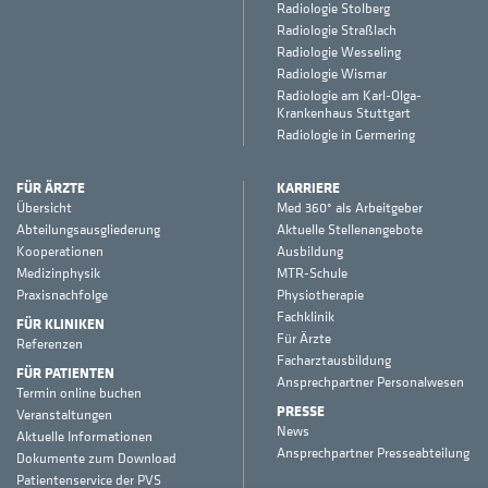
Radiologie Stolberg
Radiologie Straßlach
Radiologie Wesseling
Radiologie Wismar
Radiologie am Karl-Olga-
Krankenhaus Stuttgart
Radiologie in Germering
FÜR ÄRZTE
KARRIERE
Übersicht
Med 360° als Arbeitgeber
Abteilungsausgliederung
Aktuelle Stellenangebote
Kooperationen
Ausbildung
Medizinphysik
MTR-Schule
Praxisnachfolge
Physiotherapie
Fachklinik
FÜR KLINIKEN
Für Ärzte
Referenzen
Facharztausbildung
FÜR PATIENTEN
Ansprechpartner Personalwesen
Termin online buchen
PRESSE
Veranstaltungen
News
Aktuelle Informationen
Ansprechpartner Presseabteilung
Dokumente zum Download
Patientenservice der PVS