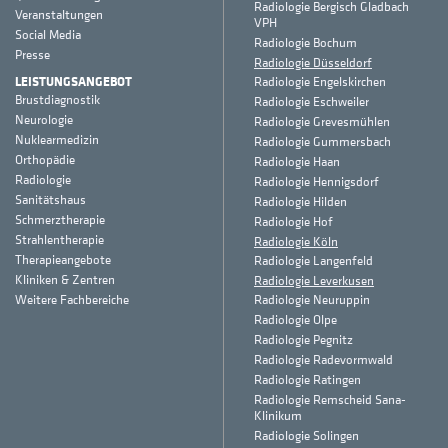
Radiologie Bergisch Gladbach
Veranstaltungen
VPH
Social Media
Radiologie Bochum
Presse
Radiologie Düsseldorf
LEISTUNGSANGEBOT
Radiologie Engelskirchen
Brustdiagnostik
Radiologie Eschweiler
Neurologie
Radiologie Grevesmühlen
Nuklearmedizin
Radiologie Gummersbach
Orthopädie
Radiologie Haan
Radiologie
Radiologie Hennigsdorf
Sanitätshaus
Radiologie Hilden
Schmerztherapie
Radiologie Hof
Strahlentherapie
Radiologie Köln
Therapieangebote
Radiologie Langenfeld
Kliniken & Zentren
Radiologie Leverkusen
Weitere Fachbereiche
Radiologie Neuruppin
Radiologie Olpe
Radiologie Pegnitz
Radiologie Radevormwald
Radiologie Ratingen
Radiologie Remscheid Sana-
Klinikum
Radiologie Solingen