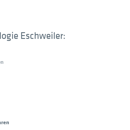
logie Eschweiler:
en
hren