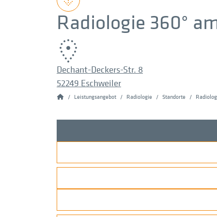
MRT Nasennebenhöhlen (NNH)
Radiologie 360° am
MRT Prostata
MRT Schulter
MRT Sellink / Dünndarm / Hydro MRT
Dechant-Deckers-Str. 8
52249 Eschweiler
MRT Sprunggelenk (OSG)
Home
Leistungsangebot
Radiologie
Standorte
Radiolog
MRT Wirbelsäule