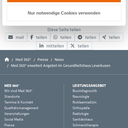
Nur notwendige Cookies verwenden
Folgen Sie uns
Facebook
Instagram
LinkedIn
Diese Seite teilen
mail
teilen
teilen
teilen
teilen
mitteilen
teilen
Home
Med 360°
Presse
News
Med 360° erweitert Angebot im Gesundheitshaus Leverkusen
MED 360°
LEISTUNGSANGEBOT
Wir sind Med 360°
Brustdiagnostik
Standorte
Neurologie
Termine & Kontakt
Nuklearmedizin
Qualitätsmanagement
Orthopädie
Veranstaltungen
Radiologie
Social Media
Sanitätshaus
Presse
Schmerztherapie