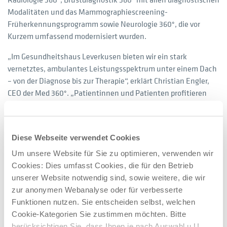
Modalitäten und das Mammographiescreening-
Früherkennungsprogramm sowie Neurologie 360°, die vor
Kurzem umfassend modernisiert wurden.
„Im Gesundheitshaus Leverkusen bieten wir ein stark
vernetztes, ambulantes Leistungsspektrum unter einem Dach
– von der Diagnose bis zur Therapie“, erklärt Christian Engler,
CEO der Med 360°. „Patientinnen und Patienten profitieren
von kurzen Wegen, barrierefreiem Zugang und einer engen
fachübergreifenden Zusammenarbeit – bei gleichzeitig freier
Arztwahl.“ Das Gesundheitshaus Leverkusen entwickelt sich
Diese Webseite verwendet Cookies
damit weiter zu einem zentralen Ort der ambulanten
medizinischen Versorgung für die gesamte Region – mit einem
Um unsere Website für Sie zu optimieren, verwenden wir
breiten Angebot, das unterschiedlichste Gesundheitsbedarfe
Cookies: Dies umfasst Cookies, die für den Betrieb
abdeckt.
unserer Website notwendig sind, sowie weitere, die wir
zur anonymen Webanalyse oder für verbesserte
Über Med 360°: Die Med 360° ist ein führender medizinischer
Funktionen nutzen. Sie entscheiden selbst, welchen
Leistungserbringer für diagnostische und therapeutische
Cookie-Kategorien Sie zustimmen möchten. Bitte
Leistungen, u. a. in den Bereichen Radiologie,
berücksichtigen Sie, dass Ihnen je nach Auswahl u.U.