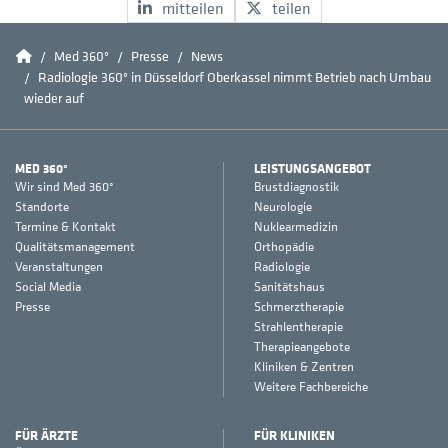
mitteilen
teilen
Home
Med 360°
Presse
News
Radiologie 360° in Düsseldorf Oberkassel nimmt Betrieb nach Umbau
wieder auf
MED 360°
LEISTUNGSANGEBOT
Wir sind Med 360°
Brustdiagnostik
Standorte
Neurologie
Termine & Kontakt
Nuklearmedizin
Qualitätsmanagement
Orthopädie
Veranstaltungen
Radiologie
Social Media
Sanitätshaus
Presse
Schmerztherapie
Strahlentherapie
Therapieangebote
Kliniken & Zentren
Weitere Fachbereiche
FÜR ÄRZTE
FÜR KLINIKEN