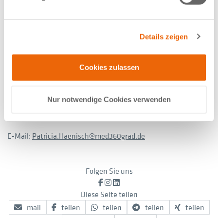
Patientenkontakte pro Jahr – sowohl ambulant als auch
stationär.
Details zeigen
PRESSEKONTAKT:
Cookies zulassen
Patricia Haenisch
Leitung Marketing und Kommunikation
Nur notwendige Cookies verwenden
Tel:
+49 (0) 170 9621 555
E-Mail:
Patricia.Haenisch
med360grad
de
Folgen Sie uns
Facebook
Instagram
LinkedIn
Diese Seite teilen
mail
teilen
teilen
teilen
teilen