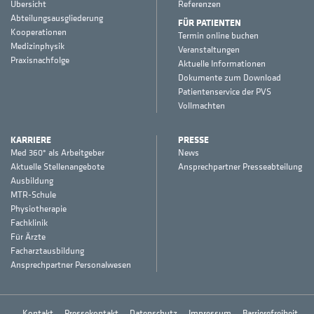
Übersicht
Referenzen
Abteilungsausgliederung
FÜR PATIENTEN
Kooperationen
Termin online buchen
Medizinphysik
Veranstaltungen
Praxisnachfolge
Aktuelle Informationen
Dokumente zum Download
Patientenservice der PVS
Vollmachten
KARRIERE
PRESSE
Med 360° als Arbeitgeber
News
Aktuelle Stellenangebote
Ansprechpartner Presseabteilung
Ausbildung
MTR-Schule
Physiotherapie
Fachklinik
Für Ärzte
Facharztausbildung
Ansprechpartner Personalwesen
Kontakt
Pressekontakt
Datenschutz
Impressum
Barrierefreiheit