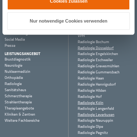
Cookies zulassen
MED 360°
STANDORTE RADIOLOGIE 360°
Wir sind Med 360°
Radiologie 360° in der Praxis am
HANSE-Klinikum Wismar
Standorte
Radiologie Bergisch Gladbach
Nur notwendige Cookies verwenden
Termine & Kontakt
EVK
Qualitätsmanagement
Radiologie Bergisch Gladbach
Veranstaltungen
VPH
Social Media
Radiologie Bochum
Presse
Radiologie Düsseldorf
LEISTUNGSANGEBOT
Radiologie Engelskirchen
Brustdiagnostik
Radiologie Eschweiler
Neurologie
Radiologie Grevesmühlen
Nuklearmedizin
Radiologie Gummersbach
Orthopädie
Radiologie Haan
Radiologie
Radiologie Hennigsdorf
Sanitätshaus
Radiologie Hilden
Schmerztherapie
Radiologie Hof
Strahlentherapie
Radiologie Köln
Therapieangebote
Radiologie Langenfeld
Kliniken & Zentren
Radiologie Leverkusen
Weitere Fachbereiche
Radiologie Neuruppin
Radiologie Olpe
Radiologie Pegnitz