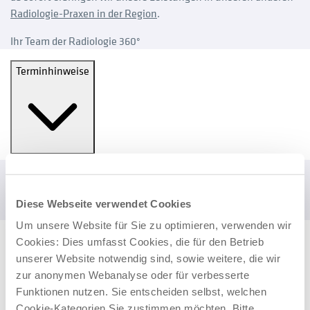
Radiologie-Praxen in der Region
.
Ihr Team der Radiologie 360°
Terminhinweise
So finden Sie uns
Zur Praxis navigieren
Diese Webseite verwendet Cookies
Um unsere Website für Sie zu optimieren, verwenden wir
02171 72720
Cookies: Dies umfasst Cookies, die für den Betrieb
unserer Website notwendig sind, sowie weitere, die wir
Privatsprechstunde 0211 559485-27
zur anonymen Webanalyse oder für verbesserte
Standorte in der Nähe
Funktionen nutzen. Sie entscheiden selbst, welchen
Cookie-Kategorien Sie zustimmen möchten. Bitte