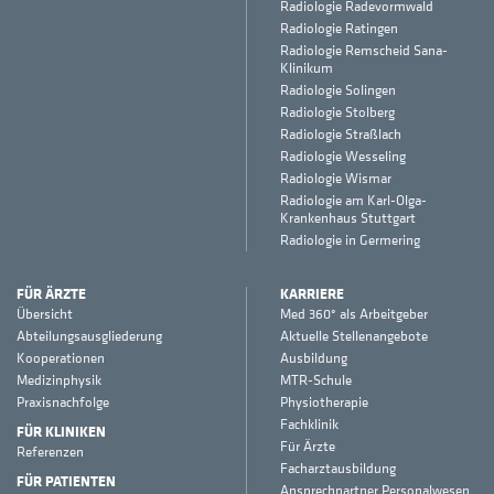
Radiologie Radevormwald
Radiologie Ratingen
Radiologie Remscheid Sana-
Klinikum
Radiologie Solingen
Radiologie Stolberg
Radiologie Straßlach
Radiologie Wesseling
Radiologie Wismar
Radiologie am Karl-Olga-
Krankenhaus Stuttgart
Radiologie in Germering
FÜR ÄRZTE
KARRIERE
Übersicht
Med 360° als Arbeitgeber
Abteilungsausgliederung
Aktuelle Stellenangebote
Kooperationen
Ausbildung
Medizinphysik
MTR-Schule
Praxisnachfolge
Physiotherapie
Fachklinik
FÜR KLINIKEN
Für Ärzte
Referenzen
Facharztausbildung
FÜR PATIENTEN
Ansprechpartner Personalwesen