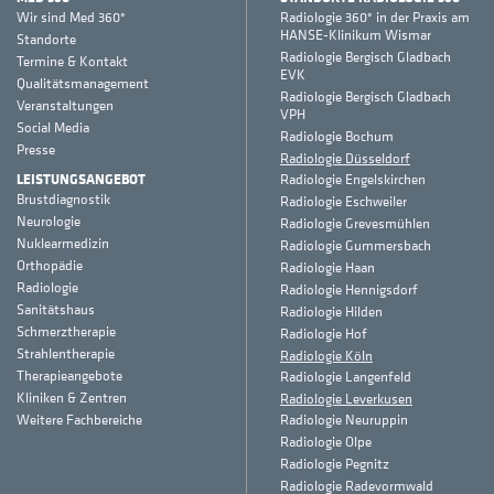
Wir sind Med 360°
Radiologie 360° in der Praxis am
HANSE-Klinikum Wismar
Standorte
Radiologie Bergisch Gladbach
Termine & Kontakt
EVK
Qualitätsmanagement
Radiologie Bergisch Gladbach
Veranstaltungen
VPH
Social Media
Radiologie Bochum
Presse
Radiologie Düsseldorf
LEISTUNGSANGEBOT
Radiologie Engelskirchen
Brustdiagnostik
Radiologie Eschweiler
Neurologie
Radiologie Grevesmühlen
Nuklearmedizin
Radiologie Gummersbach
Orthopädie
Radiologie Haan
Radiologie
Radiologie Hennigsdorf
Sanitätshaus
Radiologie Hilden
Schmerztherapie
Radiologie Hof
Strahlentherapie
Radiologie Köln
Therapieangebote
Radiologie Langenfeld
Kliniken & Zentren
Radiologie Leverkusen
Weitere Fachbereiche
Radiologie Neuruppin
Radiologie Olpe
Radiologie Pegnitz
Radiologie Radevormwald