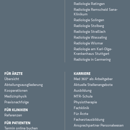
Radiologie Ratingen
Radiologie Remscheid Sana-
Klinikum
Radiologie Solingen
Radiologie Stolberg
Radiologie Straßlach
Radiologie Wesseling
Radiologie Wismar
Radiologie am Karl-Olga-
Krankenhaus Stuttgart
Radiologie in Germering
FÜR ÄRZTE
KARRIERE
Übersicht
Med 360° als Arbeitgeber
Abteilungsausgliederung
Aktuelle Stellenangebote
Kooperationen
Ausbildung
Medizinphysik
MTR-Schule
Praxisnachfolge
Physiotherapie
Fachklinik
FÜR KLINIKEN
Für Ärzte
Referenzen
Facharztausbildung
FÜR PATIENTEN
Ansprechpartner Personalwesen
Termin online buchen