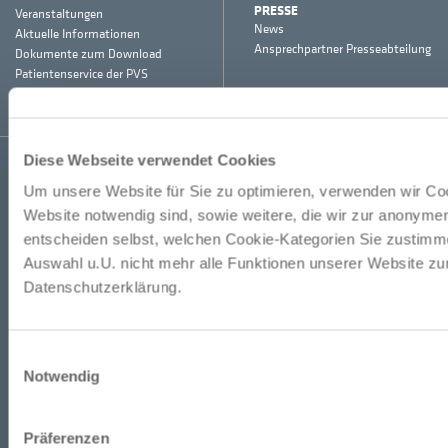
PRESSE
Veranstaltungen
News
Aktuelle Informationen
Ansprechpartner Presseabteilung
Dokumente zum Download
Patientenservice der PVS
Vollmachten
Diese Webseite verwendet Cookies
Kontakt
Pressekontakt
Datenschutz
Impressum
Barrierefreiheit
Facebook
Instagram
LinkedIn
Um unsere Website für Sie zu optimieren, verwenden wir Coo
Website notwendig sind, sowie weitere, die wir zur anonyme
entscheiden selbst, welchen Cookie-Kategorien Sie zustimme
Auswahl u.U. nicht mehr alle Funktionen unserer Website zur
Datenschutzerklärung.
Einwilligungsauswahl
Notwendig
Präferenzen