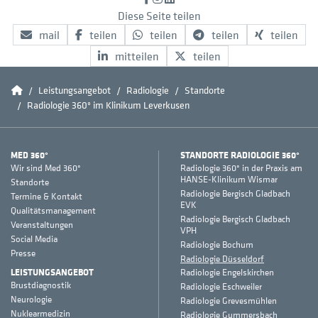
Diese Seite teilen
mail
teilen
teilen
teilen
teilen
mitteilen
teilen
Home
Leistungsangebot
Radiologie
Standorte
Radiologie 360° im Klinikum Leverkusen
MED 360°
STANDORTE RADIOLOGIE 360°
Wir sind Med 360°
Radiologie 360° in der Praxis am
HANSE-Klinikum Wismar
Standorte
Radiologie Bergisch Gladbach
Termine & Kontakt
EVK
Qualitätsmanagement
Radiologie Bergisch Gladbach
Veranstaltungen
VPH
Social Media
Radiologie Bochum
Presse
Radiologie Düsseldorf
LEISTUNGSANGEBOT
Radiologie Engelskirchen
Brustdiagnostik
Radiologie Eschweiler
Neurologie
Radiologie Grevesmühlen
Nuklearmedizin
Radiologie Gummersbach