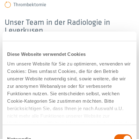
Thrombektomie
Unser Team in der Radiologie in
Leverkusen
Diese Webseite verwendet Cookies
Um unsere Website für Sie zu optimieren, verwenden wir
Cookies: Dies umfasst Cookies, die für den Betrieb
unserer Website notwendig sind, sowie weitere, die wir
zur anonymen Webanalyse oder für verbesserte
Funktionen nutzen. Sie entscheiden selbst, welchen
Cookie-Kategorien Sie zustimmen möchten. Bitte
berücksichtigen Sie, dass Ihnen je nach Auswahl u.U.
Andreas Güls
nicht mehr alle Funktionen unserer Website zur
Verfügung stehen. Weitere Informationen finden sie in der
Facharzt für Diagnostische Radiologie
Datenschutzerklärung.
Einwilligungsauswahl
Leitung
Notwendig