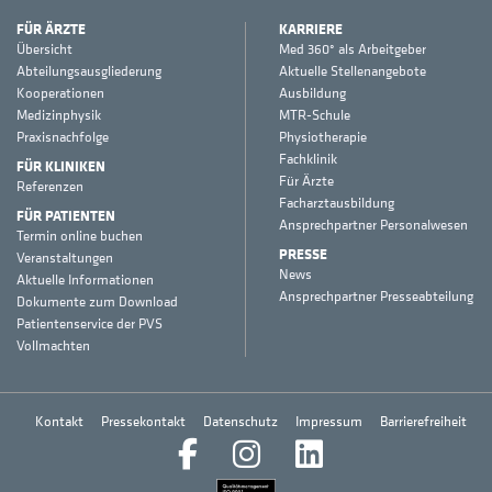
FÜR ÄRZTE
KARRIERE
Übersicht
Med 360° als Arbeitgeber
Abteilungsausgliederung
Aktuelle Stellenangebote
Kooperationen
Ausbildung
Medizinphysik
MTR-Schule
Praxisnachfolge
Physiotherapie
Fachklinik
FÜR KLINIKEN
Für Ärzte
Referenzen
Facharztausbildung
FÜR PATIENTEN
Ansprechpartner Personalwesen
Termin online buchen
PRESSE
Veranstaltungen
News
Aktuelle Informationen
Ansprechpartner Presseabteilung
Dokumente zum Download
Patientenservice der PVS
Vollmachten
Kontakt
Pressekontakt
Datenschutz
Impressum
Barrierefreiheit
Facebook
Instagram
LinkedIn