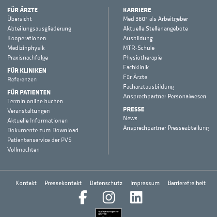
FÜR ÄRZTE
KARRIERE
Übersicht
Med 360° als Arbeitgeber
Abteilungsausgliederung
Aktuelle Stellenangebote
Kooperationen
Ausbildung
Medizinphysik
MTR-Schule
Praxisnachfolge
Physiotherapie
Fachklinik
FÜR KLINIKEN
Für Ärzte
Referenzen
Facharztausbildung
FÜR PATIENTEN
Ansprechpartner Personalwesen
Termin online buchen
PRESSE
Veranstaltungen
News
Aktuelle Informationen
Ansprechpartner Presseabteilung
Dokumente zum Download
Patientenservice der PVS
Vollmachten
Kontakt
Pressekontakt
Datenschutz
Impressum
Barrierefreiheit
Facebook
Instagram
LinkedIn